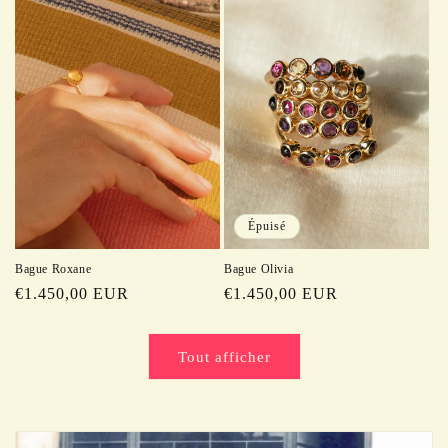
Épuisé
Bague Roxane
Bague Olivia
Prix
€1.450,00 EUR
Prix
€1.450,00 EUR
habituel
habituel
Tout afficher