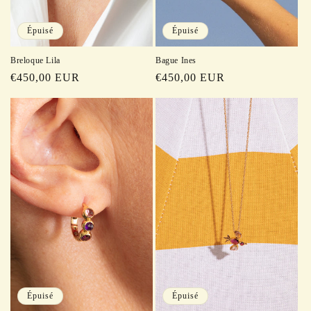
Épuisé
Épuisé
Breloque Lila
Bague Ines
Prix
€450,00 EUR
Prix
€450,00 EUR
habituel
habituel
Épuisé
Épuisé