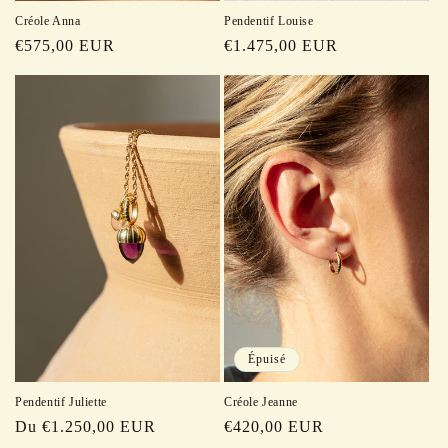
Pendentif Louise
Créole Anna
Prix
€1.475,00 EUR
Prix
€575,00 EUR
habituel
habituel
Épuisé
Créole Jeanne
Pendentif Juliette
Prix
€420,00 EUR
Prix
Du €1.250,00 EUR