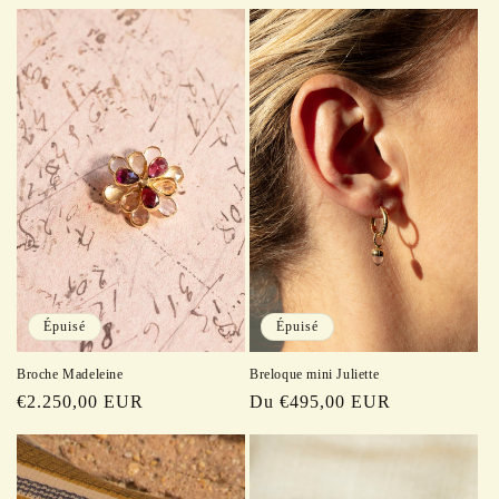
habituel
habituel
Épuisé
Épuisé
Broche Madeleine
Breloque mini Juliette
Prix
€2.250,00 EUR
Prix
Du €495,00 EUR
habituel
habituel