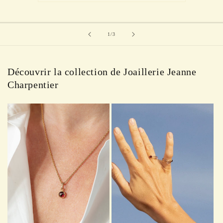
de
1
/
3
Découvrir la collection de Joaillerie Jeanne
Charpentier